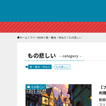
ホーム
フリーBGM
街・拠点・村など
もの悲しい
もの悲しい
– category –
街・拠点・村など
もの悲しい
【フ
もの悲しい
利用
動画
フリ