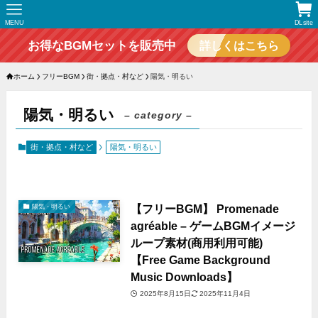
MENU
DLsite
お得なBGMセットを販売中
詳しくはこちら
ホーム
フリーBGM
街・拠点・村など
陽気・明るい
陽気・明るい
– category –
街・拠点・村など
陽気・明るい
【フリーBGM】 Promenade
陽気・明るい
agréable – ゲームBGMイメージ
ループ素材(商用利用可能)
【Free Game Background
Music Downloads】
2025年8月15日
2025年11月4日