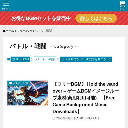
MENU
DLsite
お得なBGMセットを販売中
詳しくはこちら
ホーム
フリーBGM
バトル・戦闘
バトル・戦闘
– category –
フリーBGM
バトル・戦闘
バンドサウンド
4つ打ちサウンド
【フリーBGM】 Hold the wand
バトル・戦闘
over – ゲームBGMイメージルー
プ素材(商用利用可能) 【Free
Game Background Music
Downloads】
2025年7月2日
2025年9月24日