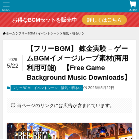
MENU
DLsite
お得なBGMセットを販売中
詳しくはこちら
ホーム
フリーBGM
イベントシーン
陽気・明るい
【フリーBGM】 錬金実験 – ゲー
ムBGMイメージループ素材(商用
2026
5/22
利用可能) 【Free Game
Background Music Downloads】
2026年5月22日
フリーBGM
イベントシーン
陽気・明るい
当ページのリンクには広告が含まれています。