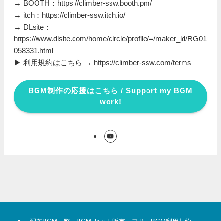
→ BOOTH：https://climber-ssw.booth.pm/
→ itch：https://climber-ssw.itch.io/
→ DLsite：
https://www.dlsite.com/home/circle/profile/=/maker_id/RG01
058331.html
▶ 利用規約はこちら → https://climber-ssw.com/terms
BGM制作の応援はこちら / Support my BGM
work!