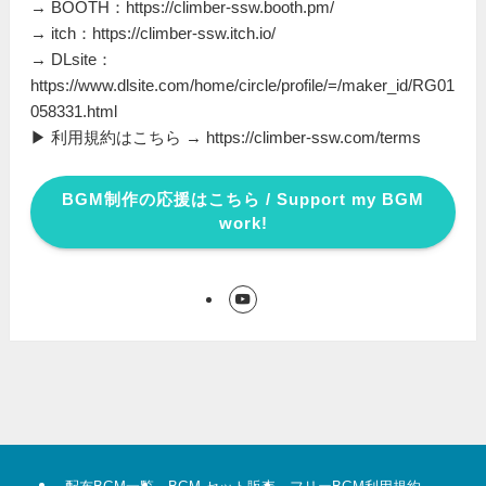
→ BOOTH：https://climber-ssw.booth.pm/
→ itch：https://climber-ssw.itch.io/
→ DLsite：
https://www.dlsite.com/home/circle/profile/=/maker_id/RG01
058331.html
▶ 利用規約はこちら → https://climber-ssw.com/terms
BGM制作の応援はこちら / Support my BGM
work!