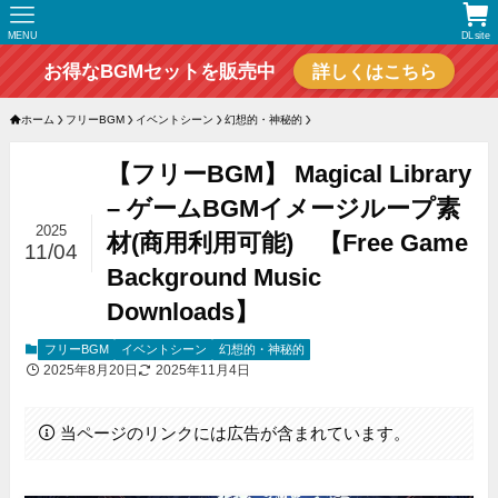
MENU
DLsite
お得なBGMセットを販売中
詳しくはこちら
ホーム
フリーBGM
イベントシーン
幻想的・神秘的
【フリーBGM】 Magical Library
– ゲームBGMイメージループ素
2025
材(商用利用可能) 【Free Game
11/04
Background Music
Downloads】
フリーBGM
イベントシーン
幻想的・神秘的
2025年8月20日
2025年11月4日
当ページのリンクには広告が含まれています。