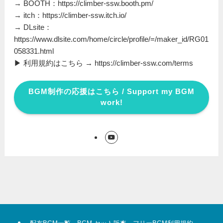
→ BOOTH：https://climber-ssw.booth.pm/
→ itch：https://climber-ssw.itch.io/
→ DLsite：
https://www.dlsite.com/home/circle/profile/=/maker_id/RG01
058331.html
▶ 利用規約はこちら → https://climber-ssw.com/terms
BGM制作の応援はこちら / Support my BGM
work!