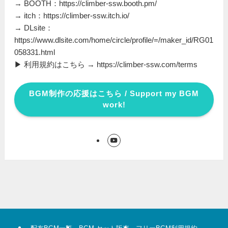
→ BOOTH：https://climber-ssw.booth.pm/
→ itch：https://climber-ssw.itch.io/
→ DLsite：
https://www.dlsite.com/home/circle/profile/=/maker_id/RG01
058331.html
▶ 利用規約はこちら → https://climber-ssw.com/terms
BGM制作の応援はこちら / Support my BGM
work!